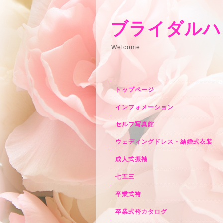
ブライダルハ
Welcome
トップページ
インフォメーション
セルフ写真館
ウェディングドレス・結婚式衣装
成人式振袖
七五三
卒業式袴
卒業式袴カタログ