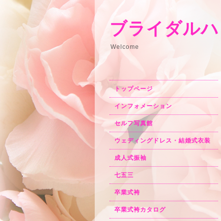
ブライダルハ
Welcome
トップページ
インフォメーション
セルフ写真館
ウェディングドレス・結婚式衣装
成人式振袖
七五三
卒業式袴
卒業式袴カタログ