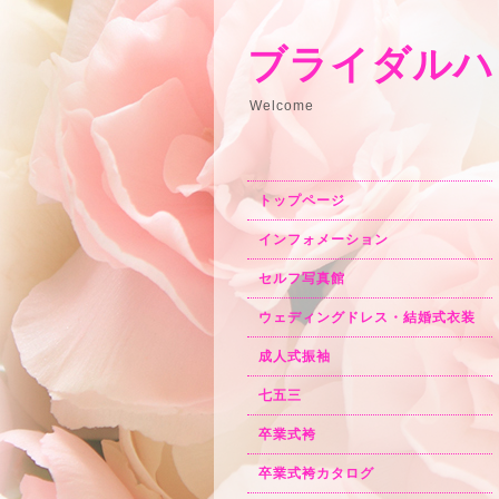
ブライダルハ
Welcome
トップページ
インフォメーション
セルフ写真館
ウェディングドレス・結婚式衣装
成人式振袖
七五三
卒業式袴
卒業式袴カタログ