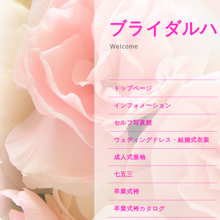
ブライダルハ
Welcome
トップページ
インフォメーション
セルフ写真館
ウェディングドレス・結婚式衣装
成人式振袖
七五三
卒業式袴
卒業式袴カタログ